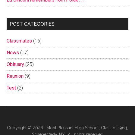
POST CATEGORIES
Classmates
(16)
News
(17)
Obituary
(25)
Reunion
(9)
Test
(2)
Copyright © 2026 · Mont Pleasant High School, Class of 1964,
Schenectady, NY · All rights reserved