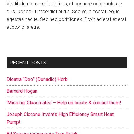
Vestibulum cursus ligula risus, et posuere odio molestie
quis. Donec ut imperdiet purus. Sed vel placerat leo, id
egestas neque. Sed nec porttitor ex. Proin ac erat et erat
auctor pharetra.
Primary
RECENT POSTS
Sidebar
Dieatra “Dee” (Donadio) Herb
Bernard Hogan
‘Missing’ Classmates – Help us locate & contact them!
Joseph Ciccone Invents High Efficiency Smart Heat
Pump!
Ed Sindoni remembers Tom Polak . . .